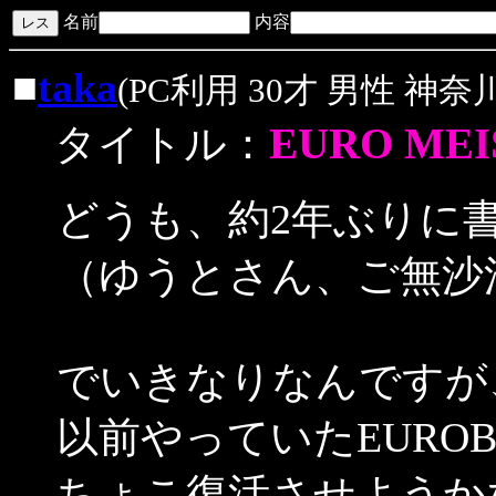
名前
内容
■
taka
(PC利用 30才 男性 神奈川
EURO ME
タイトル：
どうも、約2年ぶりに
（ゆうとさん、ご無沙
でいきなりなんですが
以前やっていたEURO
ちょこ復活させようか