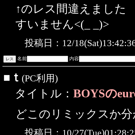
↑のレス間違えました
すいません<(_ _)>
投稿日：12/18(Sat)13:42:
名前
内容
■
ｔ
(PC利用)
BOYSのeur
タイトル：
どこのリミックスか分
投稿日：10/27(Tue)01:28