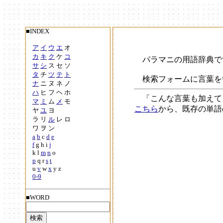
■INDEX
ア
イ
ウ
エ
オ
カ
キ
ク
ケ
コ
パラマニの用語辞典で
サ
シ
ス セ ソ
タ
チ
ツ
テ
ト
検索フォームに言葉を
ナ
ニ ヌ ネ ノ
ハ
ヒ フ ヘ ホ
「こんな言葉も加えて
マ
ミ
ム
メ
モ
こちら
から、既存の単語
ヤ
ユ
ヨ
ラ リ
ル
レ ロ
ワ ヲ ン
a
b
c
d
e
f
g h i
j
k l
m
n
o
p
q r
s
t
u
v
w
x
y z
0-9
■WORD