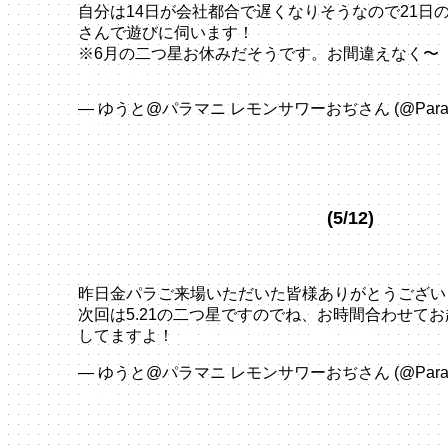
自分は14日が会社都合で遅くなりそうなので21日
さんで遊びに伺います！
※6月の二つ星お休みだそうです。お間違えなく〜
pic.twitter.com/12egCJXkm9
— ゆうと@パラマニ レモンサワーおぢさん (@ParaPa
2024
(5/12)
昨日金パラご来場いただいた皆様ありがとうござい
次回は5.21の二つ星ですのでね、お時間合わせて
してますよ！
pic.twitter.com/0vQAaZfEW1
— ゆうと@パラマニ レモンサワーおぢさん (@ParaPa
2024