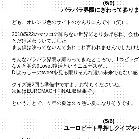
(6/9)
パラパラ界隈にぎわって参り
ども、オレンジ色のサイトのかんりにんです（笑）。
2018/5/22のマツコの知らない世界でとりあげられ、
とだけざわついてました。
まぁ僕は映ってないんであれこれ言われませんでしたけ
そんなパラパラ界隈が賑わってきたところで、1つビッ
なんとあの9LoveJ復活というニュースが…。
Djよっしーのtweetを見る限りそんな遠い未来でもない
クイズ第2回も準備中ですよ、お待ちくださいね。
次回はEUROMACH FINAL収録曲です！！
ということで、今年の夏は久々熱い夏になりそうです。
(5/6)
ユーロビート早押しクイズや