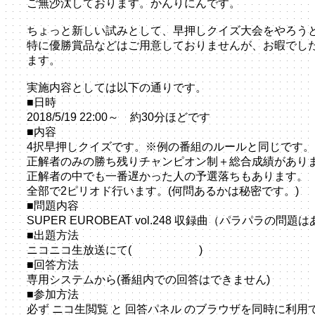
ご無沙汰しております。かんりにんです。
ちょっと新しい試みとして、早押しクイズ大会をやろう
特に優勝賞品などはご用意しておりませんが、お暇でし
ます。
実施内容としては以下の通りです。
■日時
2018/5/19 22:00～ 約30分ほどです
■内容
4択早押しクイズです。※例の番組のルールと同じです。
正解者のみの勝ち残りチャンピオン制＋総合成績があり
正解者の中でも一番遅かった人の予選落ちもあります。
全部で2ピリオド行います。(何問あるかは秘密です。)
■問題内容
SUPER EUROBEAT vol.248 収録曲（パラパラの問
■出題方法
ニコニコ生放送にて(
番組はこちら
)
■回答方法
専用システムから(番組内での回答はできません)
■参加方法
必ず ニコ生閲覧 と 回答パネル のブラウザを同時に利