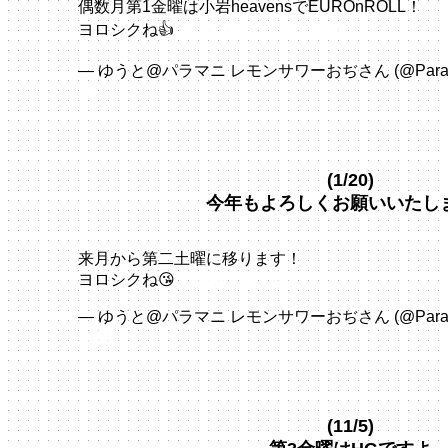
偶数月第1金曜は小岩heavensでEUROnROLL！
ヨロシクね👍
pic.twitter.com/mydXiQO2XQ
— ゆうと@パラマニ レモンサワーおぢさん (@ParaPa
2026
(1/20)
今年もよろしくお願いいたし
来月から第二土曜に移ります！
ヨロシクね😘
https://t.co/Ll3sFtV1K8
— ゆうと@パラマニ レモンサワーおぢさん (@ParaPa
2026
(11/5)