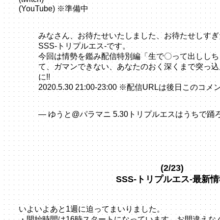
(YouTube) ※準備中
みなさん、お待たせいたしました、お待たせしすぎ
SSS-トリプルエス-です。
今回は情勢を鑑み配信特別編「生で〇って出ししち
て、ガマンできない、あなたのおく深くまで突っ込
に!!
2020.5.30 21:00-23:00 ※配信URLは後日この
pic.twitter.com/eC1MIHEp0c
— ゆうと@パラマニ 5.30トリプルエスはうちで踊ろう (@
May 26, 2020
(2/23)
SSS-トリプルエス-最新
告知サイト
いよいよあと1週に迫ってまいりました。
・
開始時間は16時スタート
になっています。お間違えな