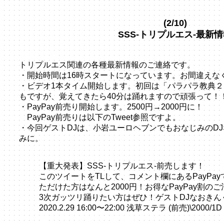
(2/10)
SSS-トリプルエス-最新
告知サイト
トリプルエス関連の各種最新情報のご連絡です。
・
開始時間は16時スタート
になっています。お間違えな
・ビデオ1本タイム開始します。初回は「パラパラ教典
もですが、覚えてきたら40分は踊れますので頑張って！
・PayPay前売り開始します。2500円→2000円に！
PayPay前売りは以下のTweet参照ですよ。
・今回ゲストDJは、小岩ユーロヘブンでもおなじみのD
みに。
【重大発表】SSS-トリプルエス-前売します！
このツイートをTLして、コメント欄にあるPayPa
ただけた方はなんと2000円！お得なPayPay割の
3次ガッツリ踊りたい方はぜひ！ゲストDJなおきん
2020.2.29 16:00〜22:00 浅草ステラ (前売)\2000/1D 
pic.twitter.com/RtwtXuFa2n