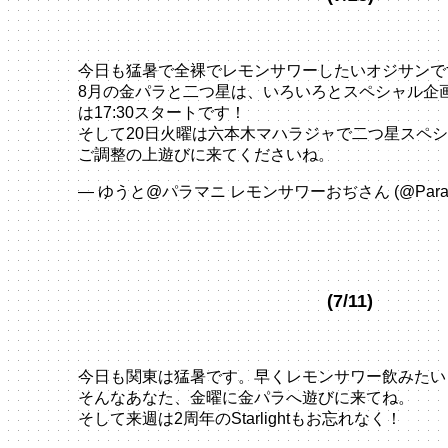
今日も猛暑で全裸でレモンサワーしたいオジサンで
8月の金パラと二つ星は、いろいろとスペシャル企画。9
は17:30スタートです！
そして20日火曜は六本木マハラジャで二つ星スペ
ご調整の上遊びに来てくださいね。
pic.twitter.co
— ゆうと@パラマニ レモンサワーおぢさん (@ParaPa
2024
(7/11)
今日も関東は猛暑です。早くレモンサワー飲みたい
そんなあなた、金曜に金パラへ遊びに来てね。
そして来週は2周年のStarlightもお忘れなく！
pic.t