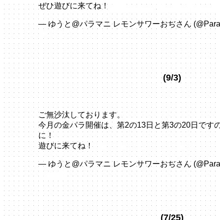
ぜひ遊びに来てね！
https://t.co/tPijT5r6WK
pic.twi
— ゆうと@パラマニ レモンサワーおぢさん (@ParaPa
30, 2024
(9/3)
ご無沙汰しております。
今月の金パラ開催は、第2の13日と第3の20日で
に！
遊びに来てね！
pic.twitter.com/zs9pUbgmwE
— ゆうと@パラマニ レモンサワーおぢさん (@ParaPa
3, 2024
(7/25)