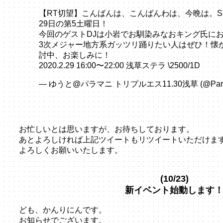
【RT切望】こんばんは、こんばんわは、今晩は。SS
29日の第5土曜日！
今回のゲストDJは小岩でお馴染みなおキング氏に
3次メジャー地方系ガッツリ踊りたい人はぜひ！懐
討中、お楽しみに！
2020.2.29 16:00〜22:00 浅草ステラ \2500/1D
— ゆうと@パラマニ トリプルエス11.30浅草 (@ParaP
2020
お忙しいとは思いますが、お待ちしております。
あとよろしければ上記ツイートもリツイートいただけま
よろしくお願いいたします。
(10/23)
新イベント始動します
ども、かんりにんです。
お知らせでございます。