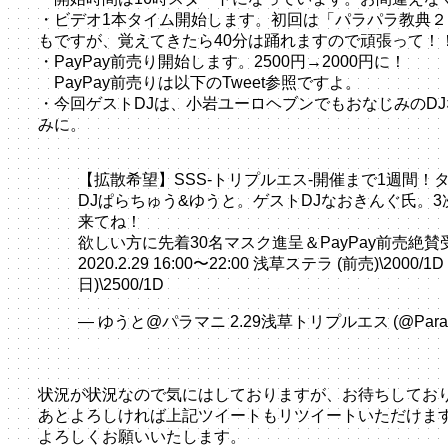
・ビデオ1本タイム開始します。初回は「パラパラ教典
もですが、覚えてきたら40分は踊れますので頑張って！
・PayPay前売り開始します。2500円→2000円に！
PayPay前売りは以下のTweet参照ですよ。
・今回ゲストDJは、小岩ユーロヘブンでもおなじみのD
みに。
【拡散希望】SSS-トリプルエス-開催まで1週間！
DJぱらちゅう&ゆうと。ゲストDJなおきんぐ氏。
来てね！
欲しい方に先着30名マスク進呈＆PayPay前売絶賛
2020.2.29 16:00〜22:00 浅草ステラ (前売)\2000/1D
日)\2500/1D
https://t.co/bOmTEIqO9m
pic.twitter.c
— ゆうと@パラマニ 2.29浅草トリプルエス (@ParaPa
23, 2020
状況が状況なので気にはしておりますが、お待ちしてお
あとよろしければ上記ツイートもリツイートいただけま
よろしくお願いいたします。