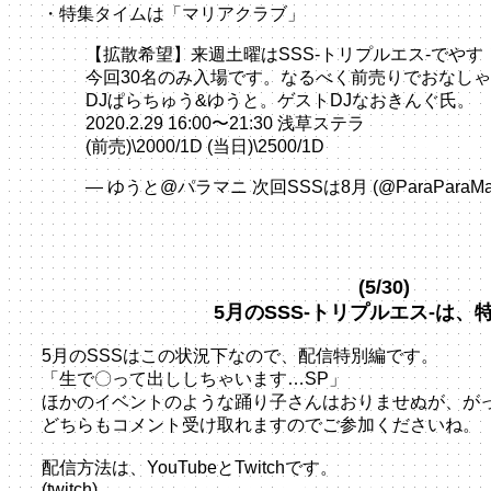
・特集タイムは「マリアクラブ」
【拡散希望】来週土曜はSSS-トリプルエス-でやす
今回30名のみ入場です。なるべく前売りでおなしゃ
DJぱらちゅう&ゆうと。ゲストDJなおきんぐ氏。
2020.2.29 16:00〜21:30 浅草ステラ
(前売)\2000/1D (当日)\2500/1D
pic.twitter.com/VD
— ゆうと@パラマニ 次回SSSは8月 (@ParaParaMa
(5/30)
5月のSSS-トリプルエス-は、
5月のSSSはこの状況下なので、配信特別編です。
「生で〇って出ししちゃいます…SP」
ほかのイベントのような踊り子さんはおりませぬが、が
どちらもコメント受け取れますのでご参加くださいね。
配信方法は、YouTubeとTwitchです。
(twitch)
https://www.twitch.tv/paramani_youto