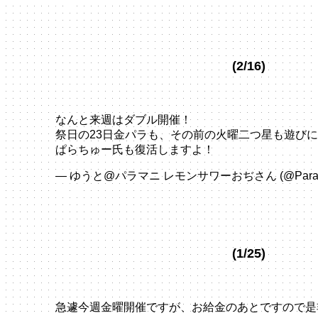
2024
(2/16)
なんと来週はダブル開催！
祭日の23日金パラも、その前の火曜二つ星も遊び
ぱらちゅー氏も復活しますよ！
pic.twitter.com/vLU
— ゆうと@パラマニ レモンサワーおぢさん (@ParaPa
16, 2024
(1/25)
急遽今週金曜開催ですが、お給金のあとですので是