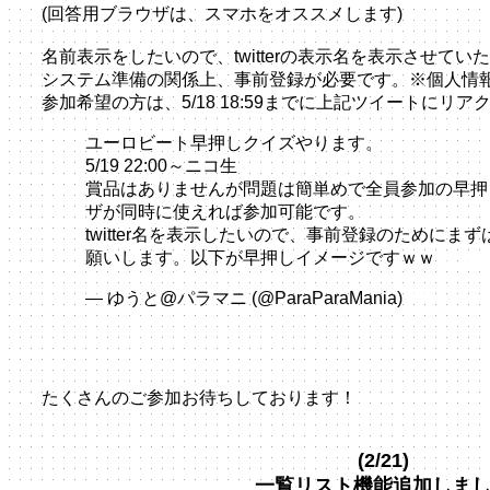
(回答用ブラウザは、スマホをオススメします)
名前表示をしたいので、twitterの表示名を表示させてい
システム準備の関係上、事前登録が必要です。※個人情
参加希望の方は、5/18 18:59までに上記ツイートにリ
ユーロビート早押しクイズやります。
5/19 22:00～ニコ生
賞品はありませんが問題は簡単めで全員参加の早押
ザが同時に使えれば参加可能です。
twitter名を表示したいので、事前登録のためにま
願いします。以下が早押しイメージですｗｗ
pic.t
— ゆうと@パラマニ (@ParaParaMania)
2018年5
たくさんのご参加お待ちしております！
(2/21)
一覧リスト機能追加しま