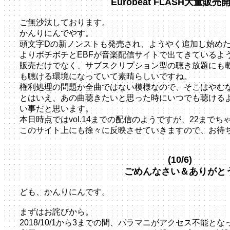
Eurobeat FLASH大量販売
ご無沙汰しております。
かんりにんでやす。
頭文字Dの新ノンストも発売され、ようやく追加し始め
よりボチボチとEBFが音楽配信サイトで出てきているよ
販売だけでなく、サブスクリプション型の聴き放題にも
も聴ける環境になっていて素晴らしいですね。
権利処理の問題か全曲ではない模様なので、そこはやむ
とはいえ、あの曲聴きたいと思った時にいつでも聴ける
い事だと思います。
本日時点ではvol.14までの配信のようですが、22まで
このサイト上にも徐々に反映させていきますので、お待
(10/6)
ごめんなさい＆ありがと
ども、かんりにんです。
まずはお詫びから。
2018/10/1から3までの間、パラマニがアクセス不能と