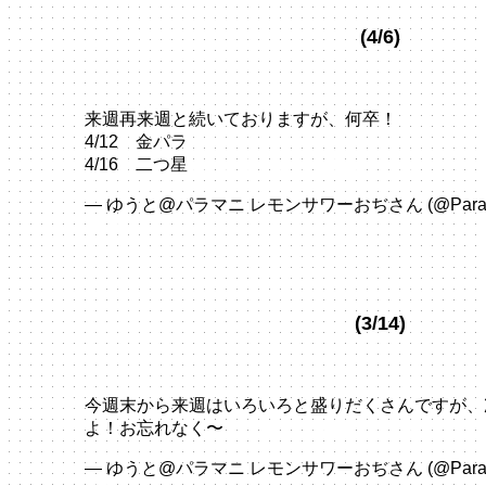
(4/6)
来週再来週と続いておりますが、何卒！
4/12 金パラ
4/16 二つ星
pic.twitter.com/HVTZqvo1wk
— ゆうと@パラマニ レモンサワーおぢさん (@ParaPa
2024
(3/14)
今週末から来週はいろいろと盛りだくさんですが、次
よ！お忘れなく〜
pic.twitter.com/4hReeUTdZZ
— ゆうと@パラマニ レモンサワーおぢさん (@ParaPa