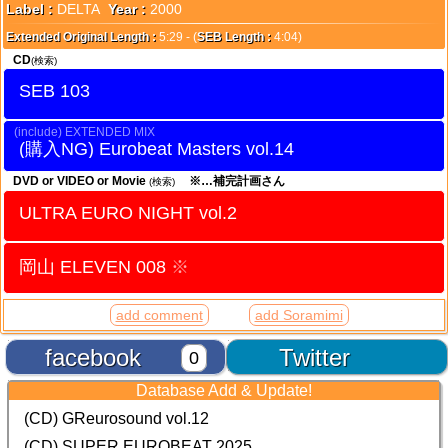
Label :
DELTA
Year :
2000
Extended Original Length :
5:29 - (
SEB Length :
4:04)
CD
(検索)
SEB 103
EXTENDED MIX
Eurobeat Masters vol.14
DVD or VIDEO or Movie
※…補完計画さん
(検索)
ULTRA EURO NIGHT vol.2
岡山 ELEVEN 008
※
add comment
add Soramimi
facebook
Twitter
0
Database Add & Update!
(CD) GReurosound vol.12
(CD) SUPER EUROBEAT 2025