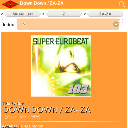
Down Down / ZA-ZA
Music List
Z
ZA-ZA
Index
Title / Artist
DOWN DOWN / ZA-ZA
(ダウン・ダウン / ザザ)
Vocalist :
Clara Moroni