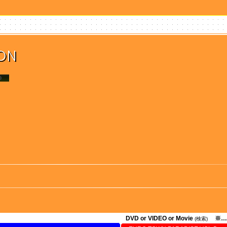
ION
DVD or VIDEO or Movie
※…
(検索)