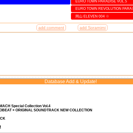
EURO TOWN PARADISE VOL.5
EURO TOWN REVOLUTION PARA P
岡山 ELEVEN 004
※
add comment
add Soramimi
Database Add & Update!
ACH Special Collection Vol.4
ROBEAT × ORIGINAL SOUNDTRACK NEW COLLECTION
ACK
優