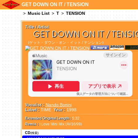
GET DOWN ON IT / TENSION
Music List
T
TENSION
Title / Artist
GET DOWN ON IT / TENS
(ゲット・ダウン・オン・イット / テンション)
Vocalist :
Nando Bonini
Label :
TIME
Year :
1998
Extended Original Length :
5:32
Remix :
I Love Mini Mix (AV16/99)
CD
(検索)