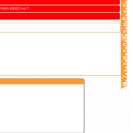
O
ARA VIDEO vol.7
P
Q
R
S
T
U
V
W
X
Y
Z
数