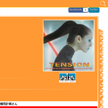
facebook
Twitter
0
日
A
B
C
D
E
F
G
H
I
J
K
L
M
補完計画さん
N