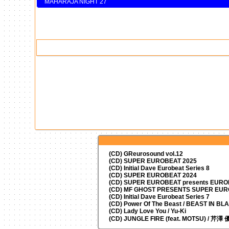
MAHARAJA NIGHT 27
(CD) GReurosound vol.12
(CD) SUPER EUROBEAT 2025
(CD) Initial Dave Eurobeat Series 8
(CD) SUPER EUROBEAT 2024
(CD)
SUPER EUROBEAT presents
EUROM
(CD) MF GHOST PRESENTS SUPER EU
(CD) Initial Dave Eurobeat Series 7
(CD) Power Of The Beast / BEAST IN BL
(CD) Lady Love You / Yu-Ki
(CD) JUNGLE FIRE (feat. MOTSU) / 芹澤 