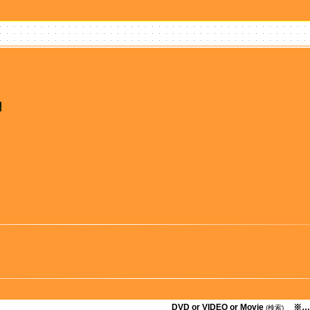
DVD or VIDEO or Movie
※…
(検索)