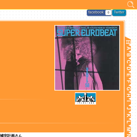
facebook
Twitter
0
日
A
B
C
D
E
F
G
H
I
J
K
L
M
補完計画さん
N