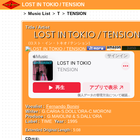
LOST IN TOKIO / TENSION
Music List
T
TENSION
Title / Artist
LOST IN TOKIO / TENSION
(ロスト・イン・トキオ / テンション)
Vocalist :
Fernando Bonini
Writer :
G.CARIA-S.DOLL'ORA-C.MORONI
Produce :
G.MAIOLINI & S.DALL'ORA
Label :
TIME
Year :
1995
Extended Original Length :
5:08
CD
(検索)