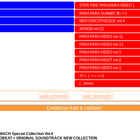
STAR FIRE PARAPARA VIDEO 1
PARA PARA SUMMIT 青パラ
NEO DISCOTHEQUE vol.4
XENON vol.21
PARA PARA VIDEO vol.11
PARA PARA VIDEO vol.12
PARA PARA VIDEO vol.5
PARA PARA NIGHT vol.6
PARA PARA VIDEO vol.1
ザ☆ミーハー2
(...more)
add comment
add Soramimi
Database Add & Update!
ACH Special Collection Vol.4
ROBEAT × ORIGINAL SOUNDTRACK NEW COLLECTION