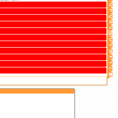
O
P
Q
R
S
T
U
V
W
X
Y
Z
数