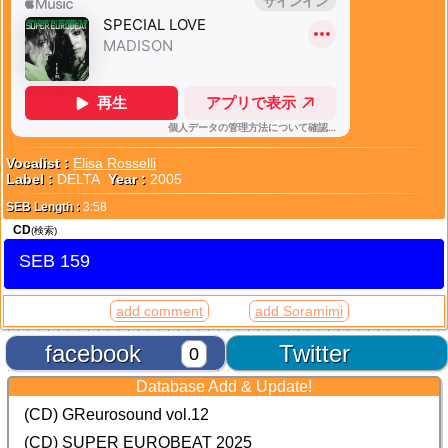
Vocalist :
Elisa Rosselli
Label :
DELTA
Year :
2005
SEB Length :
3:58
CD
(検索)
SEB 159
add comment
add Soramimi
facebook
Twitter
0
Database Add & Update!
(CD) GReurosound vol.12
(CD) SUPER EUROBEAT 2025