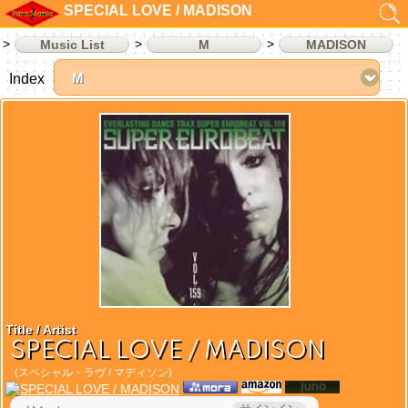
SPECIAL LOVE / MADISON
Music List
M
MADISON
Index
Title / Artist
SPECIAL LOVE / MADISON
(スペシャル・ラヴ / マディソン)