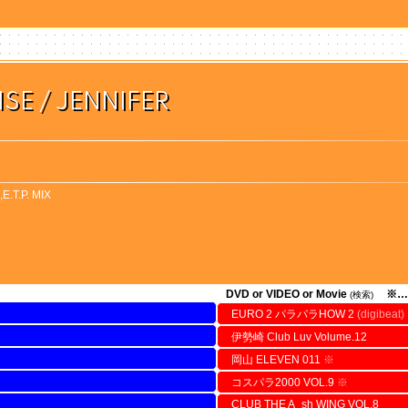
SE / JENNIFER
E.T.P. MIX
DVD or VIDEO or Movie
※…
(検索)
EURO 2 パラパラHOW 2
(digibeat)
伊勢崎 Club Luv Volume.12
岡山 ELEVEN 011
※
コスパラ2000 VOL.9
※
CLUB THE A_sh WING VOL.8