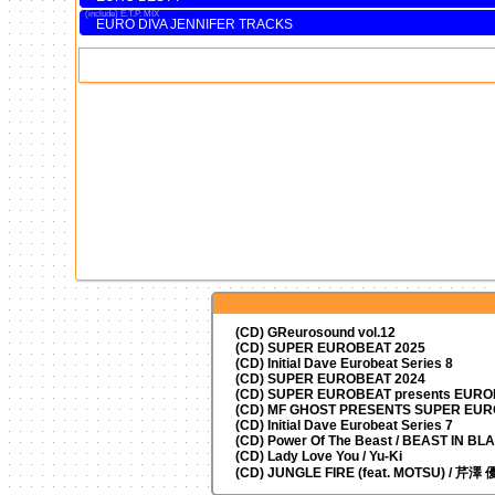
E.T.P. MIX
EURO DIVA JENNIFER TRACKS
(CD) GReurosound vol.12
(CD) SUPER EUROBEAT 2025
(CD) Initial Dave Eurobeat Series 8
(CD) SUPER EUROBEAT 2024
(CD)
SUPER EUROBEAT presents
EUROM
(CD) MF GHOST PRESENTS SUPER EU
(CD) Initial Dave Eurobeat Series 7
(CD) Power Of The Beast / BEAST IN BL
(CD) Lady Love You / Yu-Ki
(CD) JUNGLE FIRE (feat. MOTSU) / 芹澤 