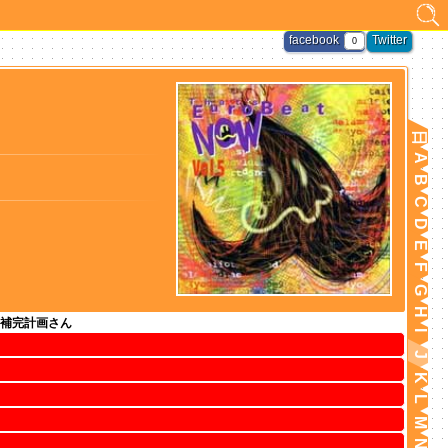
facebook
Twitter
0
日
A
B
C
D
E
F
G
H
補完計画さん
I
J
K
L
M
N