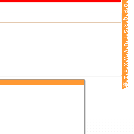
O
P
Q
R
S
T
U
V
W
X
Y
Z
数