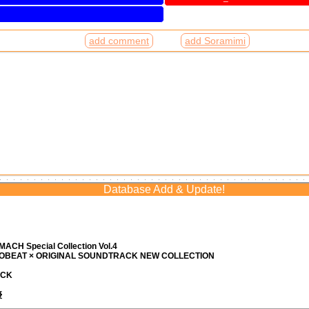
add comment
add Soramimi
Database Add & Update!
ACH Special Collection Vol.4
ROBEAT × ORIGINAL SOUNDTRACK NEW COLLECTION
ACK
優