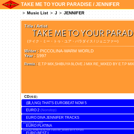
TAKE ME TO YOUR PARADISE / JENNIFER
Music List
J
JENNIFER
Title / Artist
TAKE ME TO YOUR PARADI
(テイク・ミー・トゥ・ユア・パラダイス / ジェニファー)
Writer :
PICCOLINA-WARM WORLD
Year :
1997
Remix :
E.T.P MIX,SHIBUYA 9LOVE J MIX RE_MIXED BY E.T.P MIX,
CD
(検索)
THAT'S EUROBEAT NOW 5
EURO 2
EURO DIVA JENNIFER TRACKS
E.T.P MIX
EURO PLATINA
SHIBUYA 9LOVE J MIX RE_MIXED BY E.T.P MIX
EURO BEST I