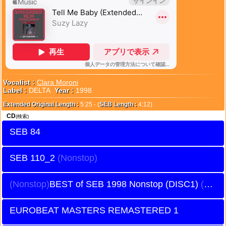
Vocalist :
Clara Moroni
Label :
DELTA
Year :
1998
Extended Original Length :
5:25 - (
SEB Length :
4:12)
CD
(検索)
SEB 84
SEB 110_2
BEST of SEB 1998 Nonstop (DISC1)
EUROBEAT MASTERS REMASTERED 1