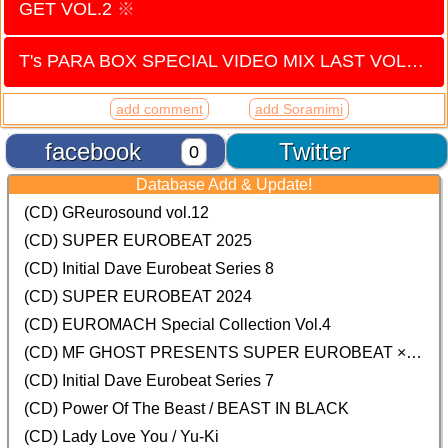
GET VOL.2
※
T's PARA BOX SPECIAL VIDEO MIX LAST VOLUME
add comment
add Soramimi
facebook
Twitter
0
Database Add & Update!
(CD) GReurosound vol.12
(CD) SUPER EUROBEAT 2025
(CD) Initial Dave Eurobeat Series 8
(CD) SUPER EUROBEAT 2024
(CD)
EUROMACH Special Collection Vol.4
(CD) MF GHOST PRESENTS SUPER EUROBEAT × ORIGINAL SOUNDTRACK NEW COLLECTION
(CD) Initial Dave Eurobeat Series 7
(CD) Power Of The Beast / BEAST IN BLACK
(CD) Lady Love You / Yu-Ki