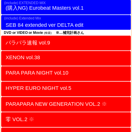
EXTENDED MIX
Eurobeat Masters vol.1
Extended Mix
SEB 84 extended ver DELTA edit
DVD or VIDEO or Movie
※…補完計画さん
(検索)
パラパラ速報 vol.9
XENON vol.38
PARA PARA NIGHT vol.10
HYPER EURO NIGHT vol.5
PARAPARA NEW GENERATION VOL.2
※
零 VOL.2
※