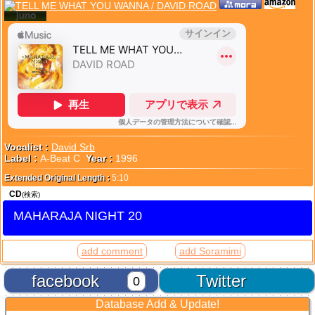
Vocalist :
David Srb
Label :
A-Beat C
Year :
1996
Extended Original Length :
5:10
CD
(検索)
MAHARAJA NIGHT 20
add comment
add Soramimi
facebook
Twitter
0
Database Add & Update!