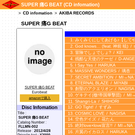
SUPER 痛G BEAT (CD infomation)
CD infomation
AKIBA RECORDS
SUPER 痛G BEAT
みくみくにしてあげる♪【して
God knows… (feat. 神前 暁)
冒険でしょでしょ?
KEI
残酷な天使のテーゼ
D-ANGE
I Say Yes
HARUKA
MASSIVE WONDERS
璃杏
SECRET AMBITION
MI→NA
ETERNAL BLAZE
MIYABI
SUPER 痛G BEAT
創聖のアクエリオン
NAGISA
Eurobeat
ゲキテイ(檄!帝国華撃団)
MI
amazonで購入
Shangri-La
SHIHORI
GO Tight!
すずみ
Disc Infomation
COSMIC LOVE
NAGISA
Title :
SUPER 痛G BEAT
空色デイズ
花たん
Catalog Number :
絶対love×love宣言!!
MI→NA
FLLMN-002
Release :
2012/4/28
片翼のイカロス
HARUKA
Price(in tax) :
¥2000