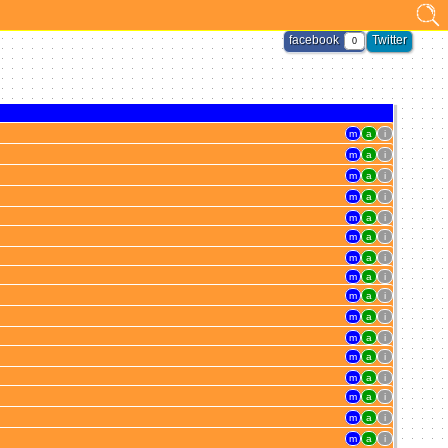
facebook
Twitter
0
m
a
i
m
a
i
m
a
i
m
a
i
m
a
i
m
a
i
m
a
i
m
a
i
m
a
i
m
a
i
m
a
i
m
a
i
m
a
i
m
a
i
m
a
i
m
a
i