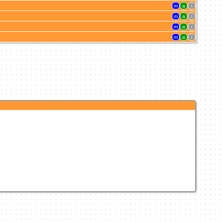
m
a
i
m
a
i
m
a
i
m
a
i