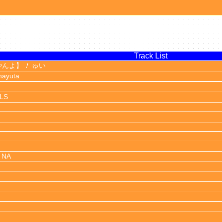
Track List
やんよ】
ゅい
nayuta
LS
→NA