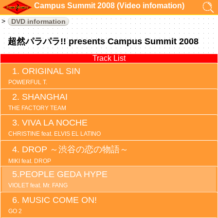
Campus Summit 2008 (Video infomation)
DVD information
超然パラパラ!! presents Campus Summit 2008
Track List
ORIGINAL SIN
POWERFUL T.
SHANGHAI
THE FACTORY TEAM
VIVA LA NOCHE
CHRISTINE feat. ELVIS EL LATINO
DROP ～渋谷の恋の物語～
MIKI feat. DROP
PEOPLE GEDA HYPE
VIOLET feat. Mr. FANG
MUSIC COME ON!
GO 2