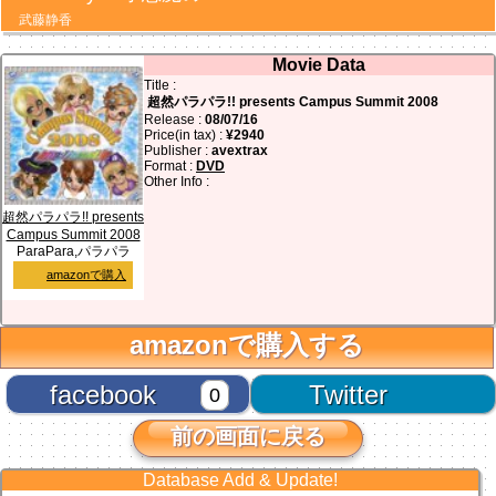
武藤静香
Movie Data
Title :
超然パラパラ!! presents Campus Summit 2008
Release :
08/07/16
Price(in tax) :
¥2940
Publisher :
avextrax
Format :
DVD
Other Info :
超然パラパラ!! presents
Campus Summit 2008
ParaPara,パラパラ
amazonで購入
amazonで購入する
facebook
Twitter
0
前の画面に戻る
Database Add & Update!