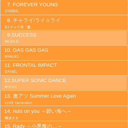
FOREVER YOUNG
SYMBOL
チャライ!ライ☆ライ
DJ チャラ男「慶」
SUCCESS
94 SALE
GAS GAS GAS
MANUEL
FRONTAL IMPACT
DANIEL
SUPER SONIC DANCE
M.O.V.E
激アツ Summer Love Again
LOVE Generation
nuts on you ～碧い海へ～
難波さき
Rady ～小悪魔の…～