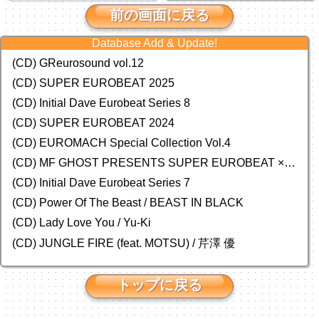
前の画面に戻る
Database Add & Update!
(CD) GReurosound vol.12
(CD) SUPER EUROBEAT 2025
(CD) Initial Dave Eurobeat Series 8
(CD) SUPER EUROBEAT 2024
(CD)
EUROMACH Special Collection Vol.4
(CD) MF GHOST PRESENTS SUPER EUROBEAT × ORIGINAL SOUNDTRACK NEW COLLECTION
(CD) Initial Dave Eurobeat Series 7
(CD) Power Of The Beast / BEAST IN BLACK
(CD) Lady Love You / Yu-Ki
(CD) JUNGLE FIRE (feat. MOTSU) / 芹澤 優
トップに戻る