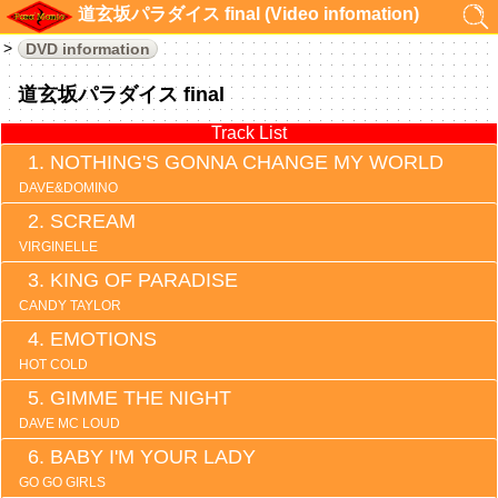
道玄坂パラダイス final (Video infomation)
DVD information
道玄坂パラダイス final
Track List
NOTHING'S GONNA CHANGE MY WORLD
DAVE&DOMINO
SCREAM
VIRGINELLE
KING OF PARADISE
CANDY TAYLOR
EMOTIONS
HOT COLD
GIMME THE NIGHT
DAVE MC LOUD
BABY I'M YOUR LADY
GO GO GIRLS