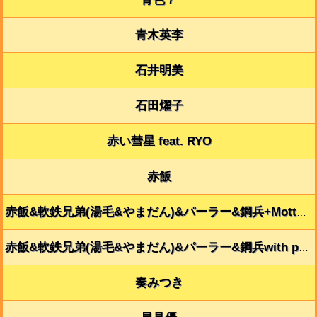
青木英李
石井明美
石田燿子
赤い彗星 feat. RYO
赤飯
赤飯&軟鉄兄弟(湯毛&やまだん)&パーラー&鋼兵+Motto!Motto!隊with zim
赤飯&軟鉄兄弟(湯毛&やまだん)&パーラー&鋼兵with prkr
奏みつき