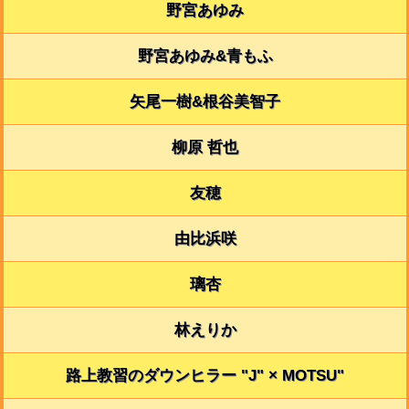
野宮あゆみ
野宮あゆみ&青もふ
矢尾一樹&根谷美智子
柳原 哲也
友穂
由比浜咲
璃杏
林えりか
路上教習のダウンヒラー "J" × MOTSU"