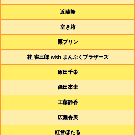
近藤隆
空き箱
栗プリン
桂 雀三郎 with まんぷくブラザーズ
原田千栄
倖田來未
工藤静香
広瀬香美
紅音ほたる