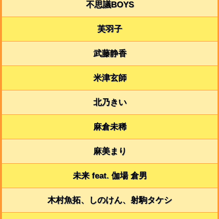
不思議BOYS
芙羽子
武藤静香
米津玄師
北乃きい
麻倉未稀
麻美まり
未来 feat. 伽場 倉男
木村魚拓、しのけん、射駒タケシ