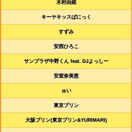
木村由姫
キーヤキッスぱにっく
すずみ
安西ひろこ
サンプラザ中野くん feat. DJよっしー
安室奈美恵
ゅい
東京プリン
大阪プリン(東京プリン&YURIMARI)