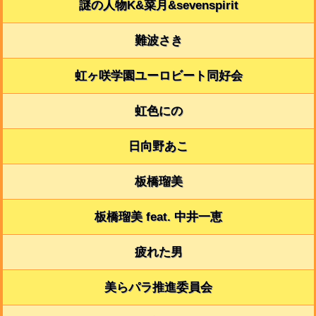
謎の人物K&菜月&sevenspirit
難波さき
虹ヶ咲学園ユーロビート同好会
虹色にの
日向野あこ
板橋瑠美
板橋瑠美 feat. 中井一恵
疲れた男
美らパラ推進委員会