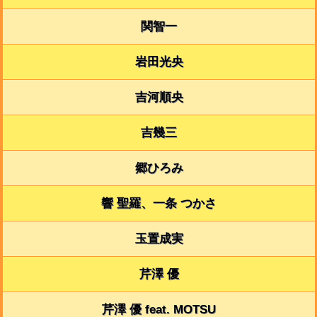
関智一
岩田光央
吉河順央
吉幾三
郷ひろみ
響 聖羅、一条 つかさ
玉置成実
芹澤 優
芹澤 優 feat. MOTSU