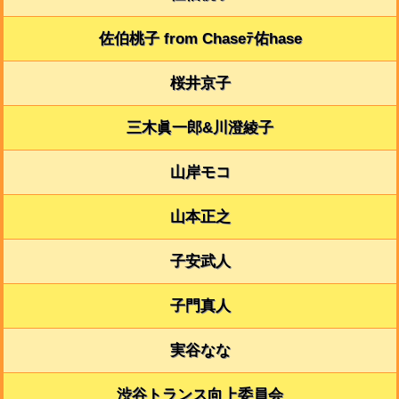
佐伯桃子 from Chaseﾃ佑hase
桜井京子
三木眞一郎&川澄綾子
山岸モコ
山本正之
子安武人
子門真人
実谷なな
渋谷トランス向上委員会