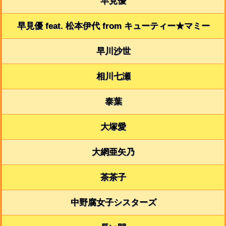
早見優
早見優 feat. 松本伊代 from キューティー★マミー
早川沙世
相川七瀬
泰葉
大塚愛
大網亜矢乃
茶茶子
中野腐女子シスターズ