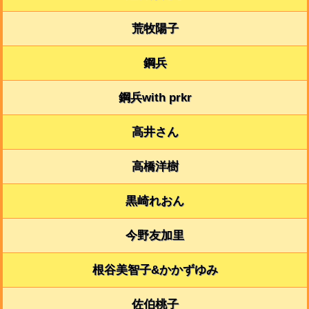
荒牧陽子
鋼兵
鋼兵with prkr
高井さん
高橋洋樹
黒崎れおん
今野友加里
根谷美智子&かかずゆみ
佐伯桃子