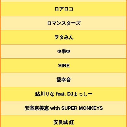
ロアロコ
ロマンスターズ
ヲタみん
Φ串Φ
ЯIRE
愛幸音
鮎川りな feat. DJよっしー
安室奈美恵 with SUPER MONKEYS
安良城 紅