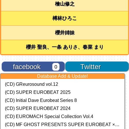
檜山修之
榑林ひろこ
櫻井姉妹
櫻井 聖良、一条 ありさ、春菜 まり
facebook
Twitter
0
Database Add & Update!
(CD) GReurosound vol.12
(CD) SUPER EUROBEAT 2025
(CD) Initial Dave Eurobeat Series 8
(CD) SUPER EUROBEAT 2024
(CD)
EUROMACH Special Collection Vol.4
(CD) MF GHOST PRESENTS SUPER EUROBEAT × ORIGINAL SOUNDTRACK NEW COLLECTION