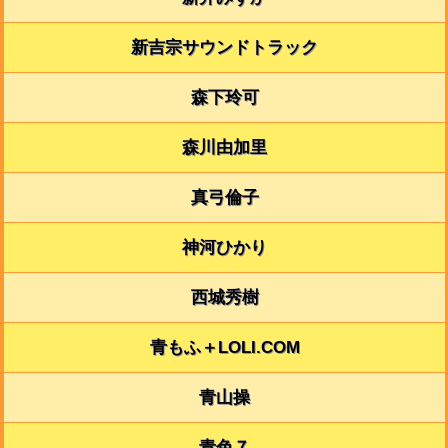
新吉宗サウンドトラック
森下玲可
森川由加里
真弓倫子
神河ひかり
西城秀樹
青もふ＋LOLI.COM
青山操
青色７