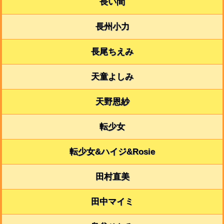
長い間
長州小力
長尾ちえみ
天童よしみ
天野恩紗
転少女
転少女&ハイジ&Rosie
田村直美
田中マイミ