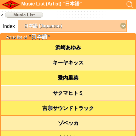
Music List (Artist) "日本語"
Music List
Index
"日本語"
Artist list of
浜崎あゆみ
キーヤキッス
愛内里菜
サクマヒトミ
吉宗サウンドトラック
ゾベッカ