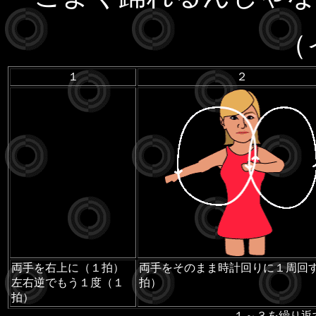
（イ
１
２
両手を右上に（１拍）
両手をそのまま時計回りに１周回
左右逆でもう１度（１
拍）
拍）
１～３を繰り返