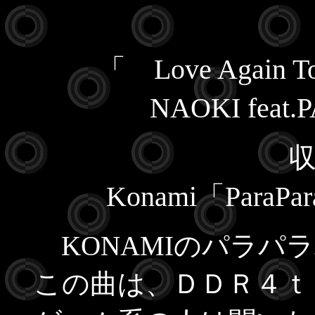
「 Love Again Toni
NAOKI feat
Konami「ParaPara
KONAMIのパラパ
この曲は、ＤＤＲ４ｔ