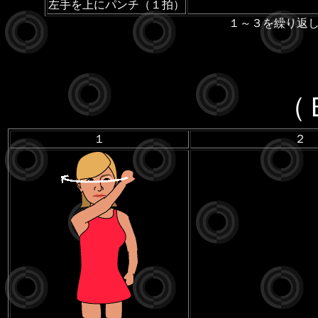
左手を上にパンチ（１拍）
１～３を繰り返
（
１
２