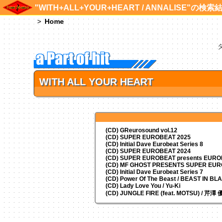
"WITH+ALL+YOUR+HEART / ANNALISE"の検索
Home
WITH ALL YOUR HEART
(CD) GReurosound vol.12
(CD) SUPER EUROBEAT 2025
(CD) Initial Dave Eurobeat Series 8
(CD) SUPER EUROBEAT 2024
(CD)
SUPER EUROBEAT presents
EUROM
(CD) MF GHOST PRESENTS SUPER EU
(CD) Initial Dave Eurobeat Series 7
(CD) Power Of The Beast / BEAST IN BL
(CD) Lady Love You / Yu-Ki
(CD) JUNGLE FIRE (feat. MOTSU) / 芹澤 