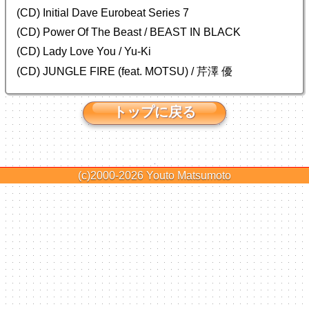
(CD) Initial Dave Eurobeat Series 7
(CD) Power Of The Beast / BEAST IN BLACK
(CD) Lady Love You / Yu-Ki
(CD) JUNGLE FIRE (feat. MOTSU) / 芹澤 優
トップに戻る
(c)2000-2026
Youto Matsumoto