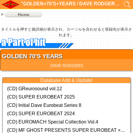
"GOLDEN+70'S+YEARS / DAVE RODGERS"の検索結果 1件
Home
タイトルを押すと曲詳細が表示され、カーソルを合わせると収録先が表示さ
れます。
GOLDEN 70'S YEARS
DAVE RODGERS
Database Add & Update!
(CD) GReurosound vol.12
(CD) SUPER EUROBEAT 2025
(CD) Initial Dave Eurobeat Series 8
(CD) SUPER EUROBEAT 2024
(CD)
EUROMACH Special Collection Vol.4
(CD) MF GHOST PRESENTS SUPER EUROBEAT × ORIGINAL SOUNDTRACK NEW COLLECTION