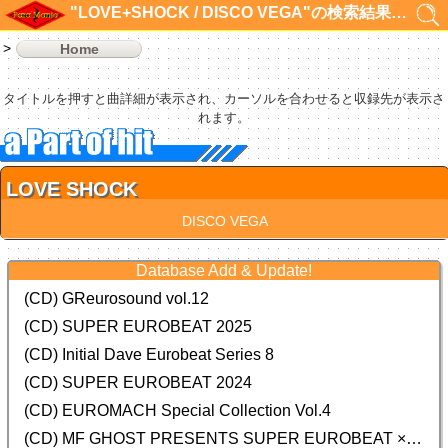
"LOVE+SHOCK / DISCO VEGA"の検索結果 1件
Home
タイトルを押すと曲詳細が表示され、カーソルを合わせると収録先が表示さ
れます。
LOVE SHOCK
DISCO VEGA
Database Add & Update!
(CD) GReurosound vol.12
(CD) SUPER EUROBEAT 2025
(CD) Initial Dave Eurobeat Series 8
(CD) SUPER EUROBEAT 2024
(CD)
EUROMACH Special Collection Vol.4
(CD) MF GHOST PRESENTS SUPER EUROBEAT × ORIGINAL SOUNDTRACK NEW COLLECTION