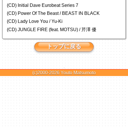
(CD) Initial Dave Eurobeat Series 7
(CD) Power Of The Beast / BEAST IN BLACK
(CD) Lady Love You / Yu-Ki
(CD) JUNGLE FIRE (feat. MOTSU) / 芹澤 優
トップに戻る
(c)2000-2026
Youto Matsumoto