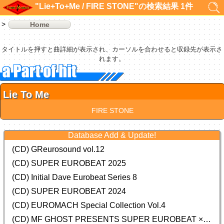
"Lie+To+Me / FIRE STONE"の検索結果 1件
Home
タイトルを押すと曲詳細が表示され、カーソルを合わせると収録先が表示さ
れます。
Lie To Me
FIRE STONE
Database Add & Update!
(CD) GReurosound vol.12
(CD) SUPER EUROBEAT 2025
(CD) Initial Dave Eurobeat Series 8
(CD) SUPER EUROBEAT 2024
(CD)
EUROMACH Special Collection Vol.4
(CD) MF GHOST PRESENTS SUPER EUROBEAT × ORIGINAL SOUNDTRACK NEW COLLECTION