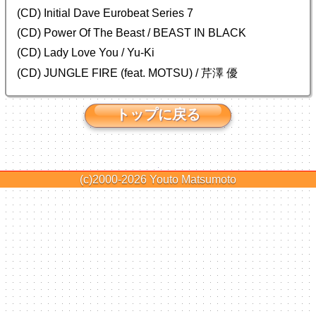
(CD) Initial Dave Eurobeat Series 7
(CD) Power Of The Beast / BEAST IN BLACK
(CD) Lady Love You / Yu-Ki
(CD) JUNGLE FIRE (feat. MOTSU) / 芹澤 優
トップに戻る
(c)2000-2026
Youto Matsumoto