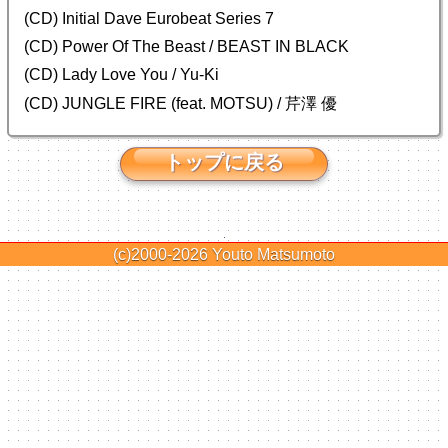
(CD) Initial Dave Eurobeat Series 7
(CD) Power Of The Beast / BEAST IN BLACK
(CD) Lady Love You / Yu-Ki
(CD) JUNGLE FIRE (feat. MOTSU) / 芹澤 優
トップに戻る
(c)2000-2026
Youto Matsumoto