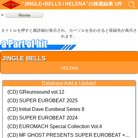
"JINGLE+BELLS / HELENA"の検索結果 1件
Home
タイトルを押すと曲詳細が表示され、カーソルを合わせると収録先が表示さ
れます。
JINGLE BELLS
HELENA
Database Add & Update!
(CD) GReurosound vol.12
(CD) SUPER EUROBEAT 2025
(CD) Initial Dave Eurobeat Series 8
(CD) SUPER EUROBEAT 2024
(CD)
EUROMACH Special Collection Vol.4
(CD) MF GHOST PRESENTS SUPER EUROBEAT × ORIGINAL SOUNDTRACK NEW COLLECTION