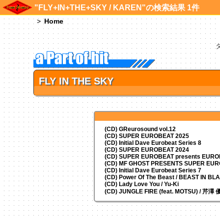
"FLY+IN+THE+SKY / KAREN"の検索結果 1件
Home
FLY IN THE SKY
(CD) GReurosound vol.12
(CD) SUPER EUROBEAT 2025
(CD) Initial Dave Eurobeat Series 8
(CD) SUPER EUROBEAT 2024
(CD)
SUPER EUROBEAT presents
EUROM
(CD) MF GHOST PRESENTS SUPER EU
(CD) Initial Dave Eurobeat Series 7
(CD) Power Of The Beast / BEAST IN BL
(CD) Lady Love You / Yu-Ki
(CD) JUNGLE FIRE (feat. MOTSU) / 芹澤 