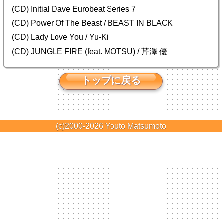
(CD) Initial Dave Eurobeat Series 7
(CD) Power Of The Beast / BEAST IN BLACK
(CD) Lady Love You / Yu-Ki
(CD) JUNGLE FIRE (feat. MOTSU) / 芹澤 優
トップに戻る
(c)2000-2026
Youto Matsumoto