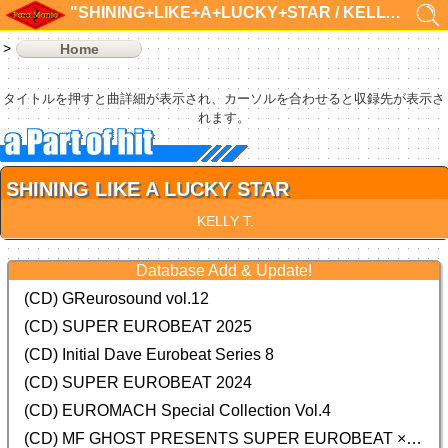
"SHINING+LIKE+A+LUCKY+STAR / KELLY T"の検索結果 1件
Home
タイトルを押すと曲詳細が表示され、カーソルを合わせると収録先が表示さ
れます。
SHINING LIKE A LUCKY STAR
KELLY T.
Database Add & Update!
(CD) GReurosound vol.12
(CD) SUPER EUROBEAT 2025
(CD) Initial Dave Eurobeat Series 8
(CD) SUPER EUROBEAT 2024
(CD)
EUROMACH Special Collection Vol.4
(CD) MF GHOST PRESENTS SUPER EUROBEAT × ORIGINAL SOUNDTRACK NEW COLLECTION