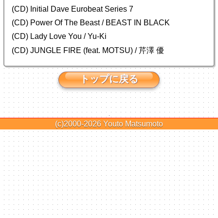
(CD) Initial Dave Eurobeat Series 7
(CD) Power Of The Beast / BEAST IN BLACK
(CD) Lady Love You / Yu-Ki
(CD) JUNGLE FIRE (feat. MOTSU) / 芹澤 優
トップに戻る
(c)2000-2026
Youto Matsumoto