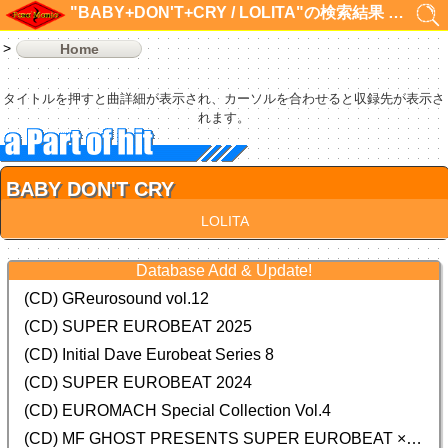
"BABY+DON'T+CRY / LOLITA"の検索結果 1件
Home
タイトルを押すと曲詳細が表示され、カーソルを合わせると収録先が表示さ
れます。
BABY DON'T CRY
LOLITA
Database Add & Update!
(CD) GReurosound vol.12
(CD) SUPER EUROBEAT 2025
(CD) Initial Dave Eurobeat Series 8
(CD) SUPER EUROBEAT 2024
(CD)
EUROMACH Special Collection Vol.4
(CD) MF GHOST PRESENTS SUPER EUROBEAT × ORIGINAL SOUNDTRACK NEW COLLECTION