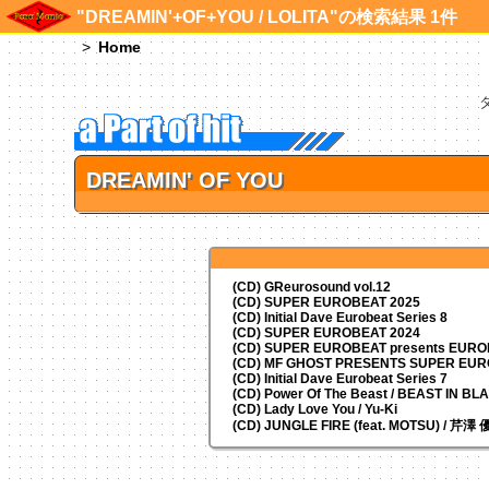
"DREAMIN'+OF+YOU / LOLITA"の検索結果 1件
Home
DREAMIN' OF YOU
(CD) GReurosound vol.12
(CD) SUPER EUROBEAT 2025
(CD) Initial Dave Eurobeat Series 8
(CD) SUPER EUROBEAT 2024
(CD)
SUPER EUROBEAT presents
EUROM
(CD) MF GHOST PRESENTS SUPER EU
(CD) Initial Dave Eurobeat Series 7
(CD) Power Of The Beast / BEAST IN BL
(CD) Lady Love You / Yu-Ki
(CD) JUNGLE FIRE (feat. MOTSU) / 芹澤 