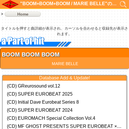
"BOOM+BOOM+BOOM / MARIE BELLE"の検索結果 1件
Home
タイトルを押すと曲詳細が表示され、カーソルを合わせると収録先が表示さ
れます。
BOOM BOOM BOOM
MARIE BELLE
Database Add & Update!
(CD) GReurosound vol.12
(CD) SUPER EUROBEAT 2025
(CD) Initial Dave Eurobeat Series 8
(CD) SUPER EUROBEAT 2024
(CD)
EUROMACH Special Collection Vol.4
(CD) MF GHOST PRESENTS SUPER EUROBEAT × ORIGINAL SOUNDTRACK NEW COLLECTION