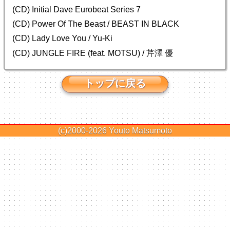
(CD) Initial Dave Eurobeat Series 7
(CD) Power Of The Beast / BEAST IN BLACK
(CD) Lady Love You / Yu-Ki
(CD) JUNGLE FIRE (feat. MOTSU) / 芹澤 優
トップに戻る
(c)2000-2026
Youto Matsumoto