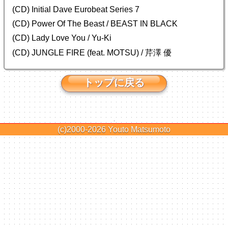
(CD) Initial Dave Eurobeat Series 7
(CD) Power Of The Beast / BEAST IN BLACK
(CD) Lady Love You / Yu-Ki
(CD) JUNGLE FIRE (feat. MOTSU) / 芹澤 優
トップに戻る
(c)2000-2026
Youto Matsumoto