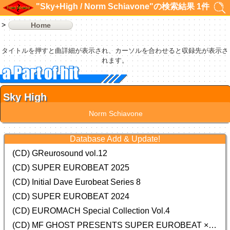
"Sky+High / Norm Schiavone"の検索結果 1件
Home
タイトルを押すと曲詳細が表示され、カーソルを合わせると収録先が表示さ
れます。
Sky High
Norm Schiavone
Database Add & Update!
(CD) GReurosound vol.12
(CD) SUPER EUROBEAT 2025
(CD) Initial Dave Eurobeat Series 8
(CD) SUPER EUROBEAT 2024
(CD)
EUROMACH Special Collection Vol.4
(CD) MF GHOST PRESENTS SUPER EUROBEAT × ORIGINAL SOUNDTRACK NEW COLLECTION