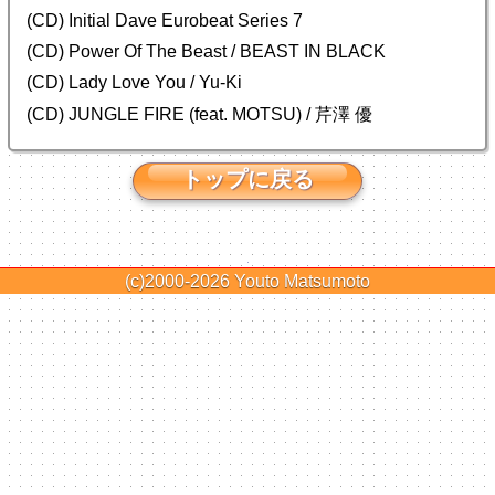
(CD) Initial Dave Eurobeat Series 7
(CD) Power Of The Beast / BEAST IN BLACK
(CD) Lady Love You / Yu-Ki
(CD) JUNGLE FIRE (feat. MOTSU) / 芹澤 優
トップに戻る
(c)2000-2026
Youto Matsumoto