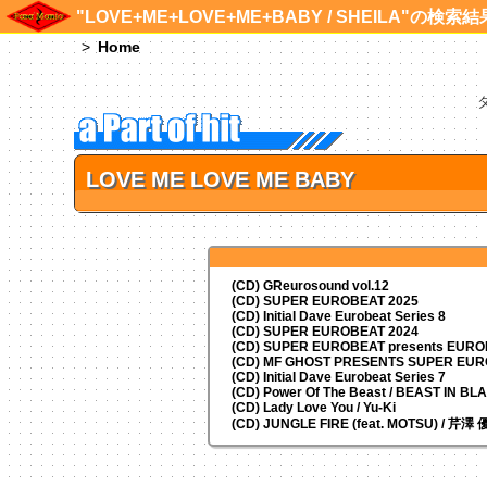
"LOVE+ME+LOVE+ME+BABY / SHEILA"の検索結
Home
LOVE ME LOVE ME BABY
(CD) GReurosound vol.12
(CD) SUPER EUROBEAT 2025
(CD) Initial Dave Eurobeat Series 8
(CD) SUPER EUROBEAT 2024
(CD)
SUPER EUROBEAT presents
EUROM
(CD) MF GHOST PRESENTS SUPER EU
(CD) Initial Dave Eurobeat Series 7
(CD) Power Of The Beast / BEAST IN BL
(CD) Lady Love You / Yu-Ki
(CD) JUNGLE FIRE (feat. MOTSU) / 芹澤 