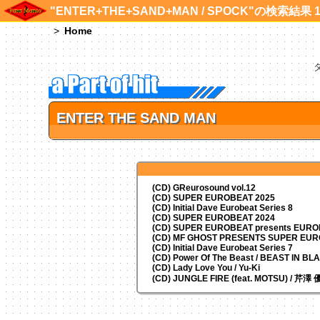
"ENTER+THE+SAND+MAN / SPOCK"の検索結果 
Home
ENTER THE SAND MAN
(CD) GReurosound vol.12
(CD) SUPER EUROBEAT 2025
(CD) Initial Dave Eurobeat Series 8
(CD) SUPER EUROBEAT 2024
(CD)
SUPER EUROBEAT presents
EUROM
(CD) MF GHOST PRESENTS SUPER EU
(CD) Initial Dave Eurobeat Series 7
(CD) Power Of The Beast / BEAST IN BL
(CD) Lady Love You / Yu-Ki
(CD) JUNGLE FIRE (feat. MOTSU) / 芹澤 