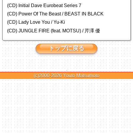
(CD) Initial Dave Eurobeat Series 7
(CD) Power Of The Beast / BEAST IN BLACK
(CD) Lady Love You / Yu-Ki
(CD) JUNGLE FIRE (feat. MOTSU) / 芹澤 優
トップに戻る
(c)2000-2026
Youto Matsumoto