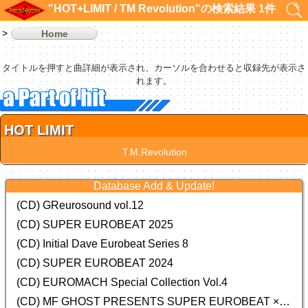
"HOT+LIMIT / TM Revolution"の検索結果 1件
Home
タイトルを押すと曲詳細が表示され、カーソルを合わせると収録先が表示さ
れます。
HOT LIMIT
T.M.Revolution
Database Add & Update!
(CD) GReurosound vol.12
(CD) SUPER EUROBEAT 2025
(CD) Initial Dave Eurobeat Series 8
(CD) SUPER EUROBEAT 2024
(CD)
EUROMACH Special Collection Vol.4
(CD) MF GHOST PRESENTS SUPER EUROBEAT × ORIGINAL SOUNDTRACK NEW COLLECTION