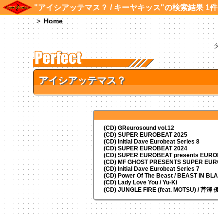
"アイシアッテマス？ / キーヤキッス"の検索結果 1件
Home
アイシアッテマス？
(CD) GReurosound vol.12
(CD) SUPER EUROBEAT 2025
(CD) Initial Dave Eurobeat Series 8
(CD) SUPER EUROBEAT 2024
(CD)
SUPER EUROBEAT presents
EUROM
(CD) MF GHOST PRESENTS SUPER EU
(CD) Initial Dave Eurobeat Series 7
(CD) Power Of The Beast / BEAST IN BL
(CD) Lady Love You / Yu-Ki
(CD) JUNGLE FIRE (feat. MOTSU) / 芹澤 