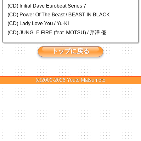
(CD) Initial Dave Eurobeat Series 7
(CD) Power Of The Beast / BEAST IN BLACK
(CD) Lady Love You / Yu-Ki
(CD) JUNGLE FIRE (feat. MOTSU) / 芹澤 優
トップに戻る
(c)2000-2026
Youto Matsumoto