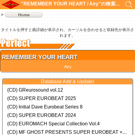
"REMEMBER YOUR HEART / Airy"の検索結果 1件
Home
タイトルを押すと曲詳細が表示され、カーソルを合わせると収録先が表示さ
れます。
REMEMBER YOUR HEART
Airy
Database Add & Update!
(CD) GReurosound vol.12
(CD) SUPER EUROBEAT 2025
(CD) Initial Dave Eurobeat Series 8
(CD) SUPER EUROBEAT 2024
(CD)
EUROMACH Special Collection Vol.4
(CD) MF GHOST PRESENTS SUPER EUROBEAT × ORIGINAL SOUNDTRACK NEW COLLECTION