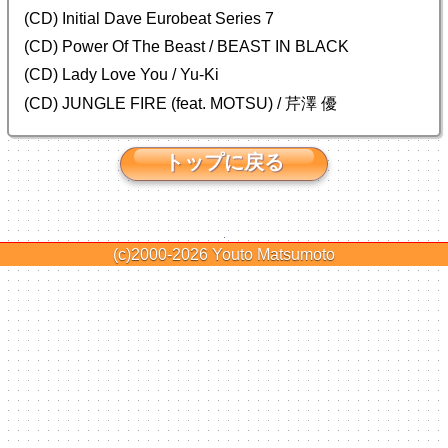
(CD) Initial Dave Eurobeat Series 7
(CD) Power Of The Beast / BEAST IN BLACK
(CD) Lady Love You / Yu-Ki
(CD) JUNGLE FIRE (feat. MOTSU) / 芹澤 優
トップに戻る
(c)2000-2026
Youto Matsumoto