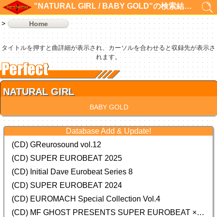
"NATURAL GIRL / BABY GOLD"の検索結果 1件
Home
タイトルを押すと曲詳細が表示され、カーソルを合わせると収録先が表示さ
れます。
NATURAL GIRL
BABY GOLD
Database Add & Update!
(CD) GReurosound vol.12
(CD) SUPER EUROBEAT 2025
(CD) Initial Dave Eurobeat Series 8
(CD) SUPER EUROBEAT 2024
(CD)
EUROMACH Special Collection Vol.4
(CD) MF GHOST PRESENTS SUPER EUROBEAT × ORIGINAL SOUNDTRACK NEW COLLECTION