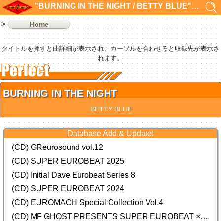
"BURNING IN THE NIGHT / BETTY BLUE"の検索結果 1件
Home
タイトルを押すと曲詳細が表示され、カーソルを合わせると収録先が表示さ
れます。
BURNING IN THE NIGHT
BETTY BLUE
Database Add & Update!
(CD) GReurosound vol.12
(CD) SUPER EUROBEAT 2025
(CD) Initial Dave Eurobeat Series 8
(CD) SUPER EUROBEAT 2024
(CD)
EUROMACH Special Collection Vol.4
(CD) MF GHOST PRESENTS SUPER EUROBEAT × ORIGINAL SOUNDTRACK NEW COLLECTION