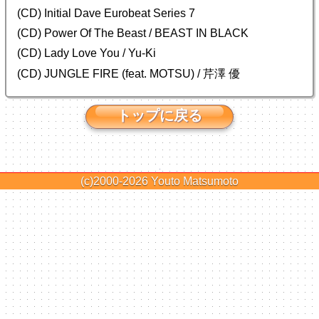
(CD) Initial Dave Eurobeat Series 7
(CD) Power Of The Beast / BEAST IN BLACK
(CD) Lady Love You / Yu-Ki
(CD) JUNGLE FIRE (feat. MOTSU) / 芹澤 優
トップに戻る
(c)2000-2026
Youto Matsumoto