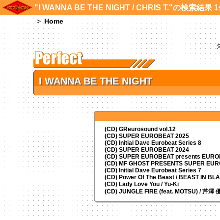
"I WANNA BE THE NIGHT / CHRIS T."の検索結果 
Home
I WANNA BE THE NIGHT
(CD) GReurosound vol.12
(CD) SUPER EUROBEAT 2025
(CD) Initial Dave Eurobeat Series 8
(CD) SUPER EUROBEAT 2024
(CD)
SUPER EUROBEAT presents
EUROM
(CD) MF GHOST PRESENTS SUPER EU
(CD) Initial Dave Eurobeat Series 7
(CD) Power Of The Beast / BEAST IN BL
(CD) Lady Love You / Yu-Ki
(CD) JUNGLE FIRE (feat. MOTSU) / 芹澤 