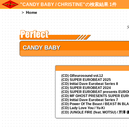
"CANDY BABY / CHRISTINE"の検索結果 1件
Home
CANDY BABY
(CD) GReurosound vol.12
(CD) SUPER EUROBEAT 2025
(CD) Initial Dave Eurobeat Series 8
(CD) SUPER EUROBEAT 2024
(CD)
SUPER EUROBEAT presents
EUROM
(CD) MF GHOST PRESENTS SUPER EU
(CD) Initial Dave Eurobeat Series 7
(CD) Power Of The Beast / BEAST IN BL
(CD) Lady Love You / Yu-Ki
(CD) JUNGLE FIRE (feat. MOTSU) / 芹澤 