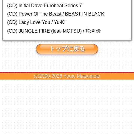
(CD) Initial Dave Eurobeat Series 7
(CD) Power Of The Beast / BEAST IN BLACK
(CD) Lady Love You / Yu-Ki
(CD) JUNGLE FIRE (feat. MOTSU) / 芹澤 優
トップに戻る
(c)2000-2026
Youto Matsumoto