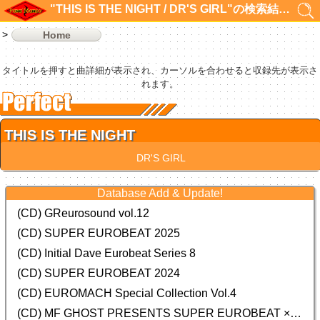
"THIS IS THE NIGHT / DR'S GIRL"の検索結果 1件
Home
タイトルを押すと曲詳細が表示され、カーソルを合わせると収録先が表示さ
れます。
THIS IS THE NIGHT
DR'S GIRL
Database Add & Update!
(CD) GReurosound vol.12
(CD) SUPER EUROBEAT 2025
(CD) Initial Dave Eurobeat Series 8
(CD) SUPER EUROBEAT 2024
(CD)
EUROMACH Special Collection Vol.4
(CD) MF GHOST PRESENTS SUPER EUROBEAT × ORIGINAL SOUNDTRACK NEW COLLECTION