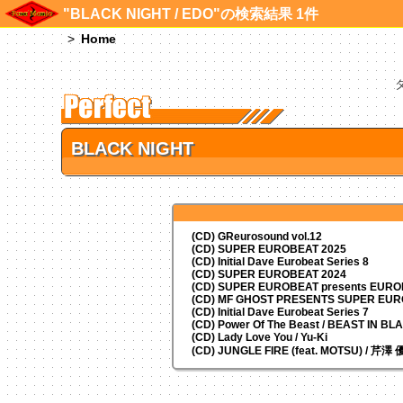
"BLACK NIGHT / EDO"の検索結果 1件
Home
BLACK NIGHT
(CD) GReurosound vol.12
(CD) SUPER EUROBEAT 2025
(CD) Initial Dave Eurobeat Series 8
(CD) SUPER EUROBEAT 2024
(CD)
SUPER EUROBEAT presents
EUROM
(CD) MF GHOST PRESENTS SUPER EU
(CD) Initial Dave Eurobeat Series 7
(CD) Power Of The Beast / BEAST IN BL
(CD) Lady Love You / Yu-Ki
(CD) JUNGLE FIRE (feat. MOTSU) / 芹澤 