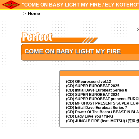
"COME ON BABY LIGHT MY FIRE / ELY KOT
Home
COME ON BABY LIGHT MY FIRE
(CD) GReurosound vol.12
(CD) SUPER EUROBEAT 2025
(CD) Initial Dave Eurobeat Series 8
(CD) SUPER EUROBEAT 2024
(CD)
SUPER EUROBEAT presents
EUROM
(CD) MF GHOST PRESENTS SUPER EU
(CD) Initial Dave Eurobeat Series 7
(CD) Power Of The Beast / BEAST IN BL
(CD) Lady Love You / Yu-Ki
(CD) JUNGLE FIRE (feat. MOTSU) / 芹澤 