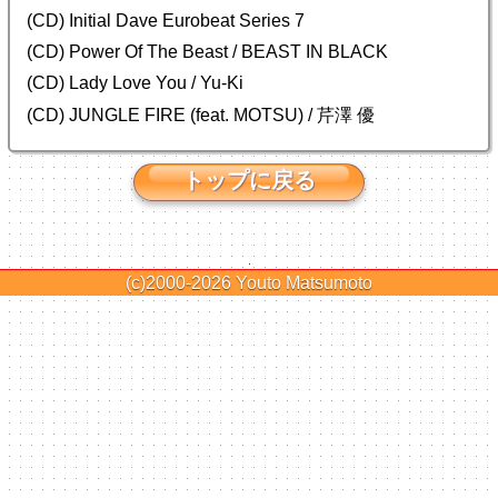
(CD) Initial Dave Eurobeat Series 7
(CD) Power Of The Beast / BEAST IN BLACK
(CD) Lady Love You / Yu-Ki
(CD) JUNGLE FIRE (feat. MOTSU) / 芹澤 優
トップに戻る
(c)2000-2026
Youto Matsumoto