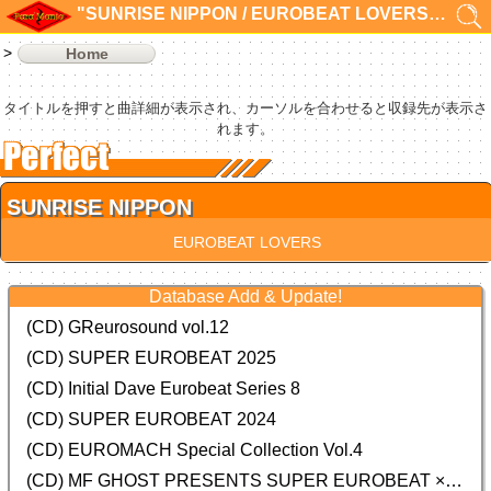
"SUNRISE NIPPON / EUROBEAT LOVERS"の検索結果 1件
Home
タイトルを押すと曲詳細が表示され、カーソルを合わせると収録先が表示さ
れます。
SUNRISE NIPPON
EUROBEAT LOVERS
Database Add & Update!
(CD) GReurosound vol.12
(CD) SUPER EUROBEAT 2025
(CD) Initial Dave Eurobeat Series 8
(CD) SUPER EUROBEAT 2024
(CD)
EUROMACH Special Collection Vol.4
(CD) MF GHOST PRESENTS SUPER EUROBEAT × ORIGINAL SOUNDTRACK NEW COLLECTION