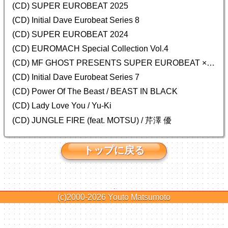
(CD) SUPER EUROBEAT 2025
(CD) Initial Dave Eurobeat Series 8
(CD) SUPER EUROBEAT 2024
(CD)
EUROMACH Special Collection Vol.4
(CD) MF GHOST PRESENTS SUPER EUROBEAT × ORIGINAL SOUNDTRACK NEW COLLECTION
(CD) Initial Dave Eurobeat Series 7
(CD) Power Of The Beast / BEAST IN BLACK
(CD) Lady Love You / Yu-Ki
(CD) JUNGLE FIRE (feat. MOTSU) / 芹澤 優
トップに戻る
(c)2000-2026
Youto Matsumoto