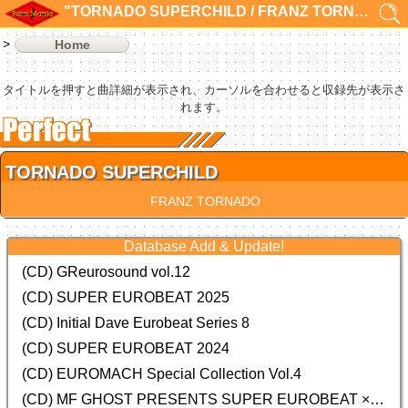
"TORNADO SUPERCHILD / FRANZ TORNADO"の検索結果 1件
Home
タイトルを押すと曲詳細が表示され、カーソルを合わせると収録先が表示さ
れます。
TORNADO SUPERCHILD
FRANZ TORNADO
Database Add & Update!
(CD) GReurosound vol.12
(CD) SUPER EUROBEAT 2025
(CD) Initial Dave Eurobeat Series 8
(CD) SUPER EUROBEAT 2024
(CD)
EUROMACH Special Collection Vol.4
(CD) MF GHOST PRESENTS SUPER EUROBEAT × ORIGINAL SOUNDTRACK NEW COLLECTION