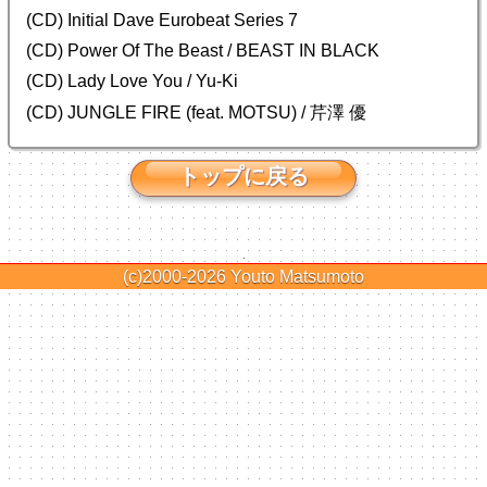
(CD) Initial Dave Eurobeat Series 7
(CD) Power Of The Beast / BEAST IN BLACK
(CD) Lady Love You / Yu-Ki
(CD) JUNGLE FIRE (feat. MOTSU) / 芹澤 優
トップに戻る
(c)2000-2026
Youto Matsumoto