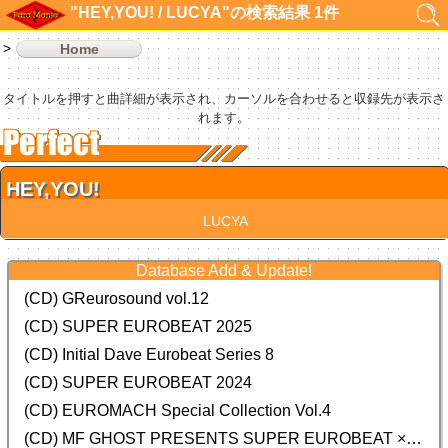
"HEY,YOU! / LUCYA"の検索結果 1件
Home
タイトルを押すと曲詳細が表示され、カーソルを合わせると収録先が表示さ
れます。
HEY,YOU!
LUCYA
Database Add & Update!
(CD) GReurosound vol.12
(CD) SUPER EUROBEAT 2025
(CD) Initial Dave Eurobeat Series 8
(CD) SUPER EUROBEAT 2024
(CD)
EUROMACH Special Collection Vol.4
(CD) MF GHOST PRESENTS SUPER EUROBEAT × ORIGINAL SOUNDTRACK NEW COLLECTION