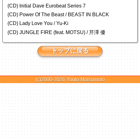
(CD) Initial Dave Eurobeat Series 7
(CD) Power Of The Beast / BEAST IN BLACK
(CD) Lady Love You / Yu-Ki
(CD) JUNGLE FIRE (feat. MOTSU) / 芹澤 優
トップに戻る
(c)2000-2026
Youto Matsumoto