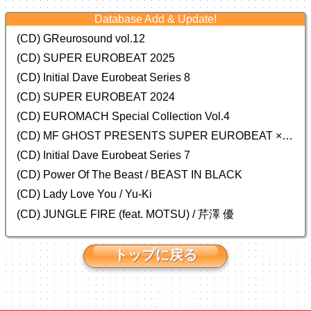
Database Add & Update!
(CD) GReurosound vol.12
(CD) SUPER EUROBEAT 2025
(CD) Initial Dave Eurobeat Series 8
(CD) SUPER EUROBEAT 2024
(CD)
EUROMACH Special Collection Vol.4
(CD) MF GHOST PRESENTS SUPER EUROBEAT × ORIGINAL SOUNDTRACK NEW COLLECTION
(CD) Initial Dave Eurobeat Series 7
(CD) Power Of The Beast / BEAST IN BLACK
(CD) Lady Love You / Yu-Ki
(CD) JUNGLE FIRE (feat. MOTSU) / 芹澤 優
トップに戻る