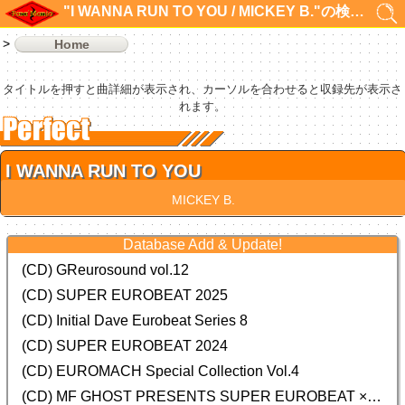
"I WANNA RUN TO YOU / MICKEY B."の検索結果 1件
Home
タイトルを押すと曲詳細が表示され、カーソルを合わせると収録先が表示さ
れます。
I WANNA RUN TO YOU
MICKEY B.
Database Add & Update!
(CD) GReurosound vol.12
(CD) SUPER EUROBEAT 2025
(CD) Initial Dave Eurobeat Series 8
(CD) SUPER EUROBEAT 2024
(CD)
EUROMACH Special Collection Vol.4
(CD) MF GHOST PRESENTS SUPER EUROBEAT × ORIGINAL SOUNDTRACK NEW COLLECTION