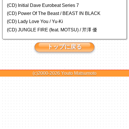
(CD) Initial Dave Eurobeat Series 7
(CD) Power Of The Beast / BEAST IN BLACK
(CD) Lady Love You / Yu-Ki
(CD) JUNGLE FIRE (feat. MOTSU) / 芹澤 優
トップに戻る
(c)2000-2026
Youto Matsumoto