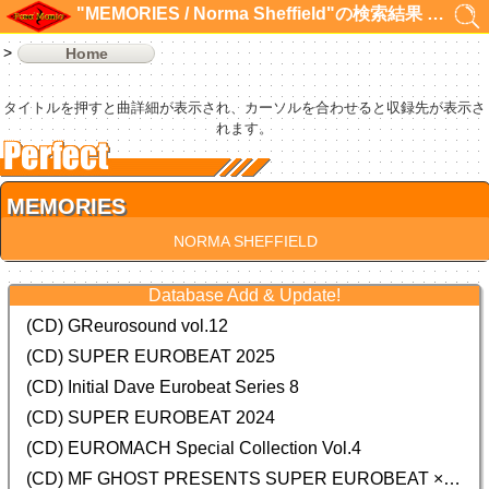
"MEMORIES / Norma Sheffield"の検索結果 1件
Home
タイトルを押すと曲詳細が表示され、カーソルを合わせると収録先が表示さ
れます。
MEMORIES
NORMA SHEFFIELD
Database Add & Update!
(CD) GReurosound vol.12
(CD) SUPER EUROBEAT 2025
(CD) Initial Dave Eurobeat Series 8
(CD) SUPER EUROBEAT 2024
(CD)
EUROMACH Special Collection Vol.4
(CD) MF GHOST PRESENTS SUPER EUROBEAT × ORIGINAL SOUNDTRACK NEW COLLECTION