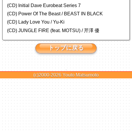
(CD) Initial Dave Eurobeat Series 7
(CD) Power Of The Beast / BEAST IN BLACK
(CD) Lady Love You / Yu-Ki
(CD) JUNGLE FIRE (feat. MOTSU) / 芹澤 優
トップに戻る
(c)2000-2026
Youto Matsumoto