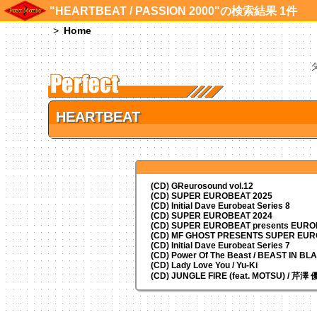
"HEARTBEAT / PASSION 2000"の検索結果 1件
Home
HEARTBEAT
(CD) GReurosound vol.12
(CD) SUPER EUROBEAT 2025
(CD) Initial Dave Eurobeat Series 8
(CD) SUPER EUROBEAT 2024
(CD)
SUPER EUROBEAT presents
EUROM
(CD) MF GHOST PRESENTS SUPER EU
(CD) Initial Dave Eurobeat Series 7
(CD) Power Of The Beast / BEAST IN BL
(CD) Lady Love You / Yu-Ki
(CD) JUNGLE FIRE (feat. MOTSU) / 芹澤 