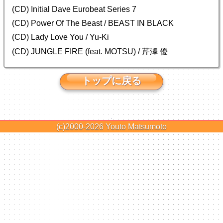
(CD) Initial Dave Eurobeat Series 7
(CD) Power Of The Beast / BEAST IN BLACK
(CD) Lady Love You / Yu-Ki
(CD) JUNGLE FIRE (feat. MOTSU) / 芹澤 優
トップに戻る
(c)2000-2026
Youto Matsumoto