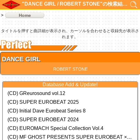
"DANCE GIRL / ROBERT STONE"の検索結果 1件
Home
タイトルを押すと曲詳細が表示され、カーソルを合わせると収録先が表示さ
れます。
DANCE GIRL
ROBERT STONE
Database Add & Update!
(CD) GReurosound vol.12
(CD) SUPER EUROBEAT 2025
(CD) Initial Dave Eurobeat Series 8
(CD) SUPER EUROBEAT 2024
(CD)
EUROMACH Special Collection Vol.4
(CD) MF GHOST PRESENTS SUPER EUROBEAT × ORIGINAL SOUNDTRACK NEW COLLECTION