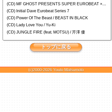
(CD) MF GHOST PRESENTS SUPER EUROBEAT × ORIGINAL SOUNDTRACK NEW COLLECTION
(CD) Initial Dave Eurobeat Series 7
(CD) Power Of The Beast / BEAST IN BLACK
(CD) Lady Love You / Yu-Ki
(CD) JUNGLE FIRE (feat. MOTSU) / 芹澤 優
トップに戻る
(c)2000-2026
Youto Matsumoto