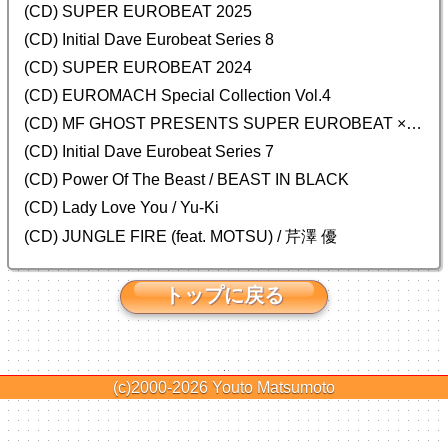
(CD) SUPER EUROBEAT 2025
(CD) Initial Dave Eurobeat Series 8
(CD) SUPER EUROBEAT 2024
(CD)
EUROMACH Special Collection Vol.4
(CD) MF GHOST PRESENTS SUPER EUROBEAT × ORIGINAL SOUNDTRACK NEW COLLECTION
(CD) Initial Dave Eurobeat Series 7
(CD) Power Of The Beast / BEAST IN BLACK
(CD) Lady Love You / Yu-Ki
(CD) JUNGLE FIRE (feat. MOTSU) / 芹澤 優
トップに戻る
(c)2000-2026
Youto Matsumoto